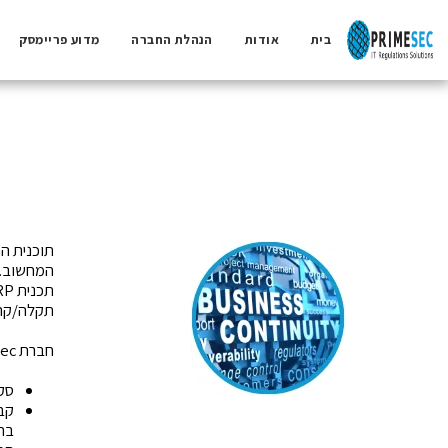
בית
אודות
הנהלת החברה
מדוע פריימסק
המחשוב. 
תקלה/קריסה כול
חברת Primesec מתמחה בתכנון BCP והתאמת ה- DRP לסיכונים ולצרכי הארגון. התכנית כוללת:
סקר
קבי
בת