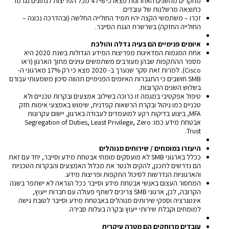
מחקרים מהשנים האחרונות מצאו כי 47% מכל הפריצות לנתונים נגרמו
כתוצאה מרשלנות של עובדים.
זכרו – משתמשי הקצה יהיו תמיד החולייה החלשה (ובהדרכה נכונה –
החולייה החזקה) בשרשרת הגנת הסייבר.
איומים פנימיים הם בעיה גדלה והולכת
אחת המגמות המדאיגות מפריצות המידע הגדולות בשנת 2020 היא
מספר ההתקפות שבהן מעורבים משתמשים עוינים מתוך הארגון (ראו
Cisco). למרות זאת סקר שנערך ב- 2020 מצא כי רק 17% מארגוני ה-
SMB חושבים כי התגברות האיומים הפנימיים תהווה סיכון משמעותי עבורם
בשלוש השנים הקרובות.
טיפול אפקטיבי במגמה זו כרוכה בשילוב אמצעים ובקרות טכניים ולא
טכניים כמו ניהול ובקרת הרשאות קפדנית, שימוש באמצעי אימות חזק
MFA, ביצוע בדיקות רקע למועמדים לעבודה בארגון, יישום עקרונות
אבטחת מידע כמו: Segregation of Duties, Least Privilege, Zero
Trust.
היעזרו במומחים / שירותים מנוהלים
ככלל בארגוני SMB לא מועסקים מומחי אבטחת מידע וסייבר, יחד עם זאת
הם נדרשים לתכנן, להקים ולנטר את מכלול האמצעים והבקרות הטכניות
והארגוניות הנדרשות לסיכול התקפות ופריצות מידע.
המחסור העצום באנשי אבטחת מידע וסייבר ככל הנראה לא ישתפר בשנה
הקרובה, לכן, ארגוני SMB צריכים לשתף פעולה עם חברות ייעוץ,
אינטגרציה וספקי שירותים מנוהלים באבטחת מידע וסייבר לטובת גישה
למומחים וקבלת שירותי ייעוץ ובקרה בעלות סבירה.
עובדים מרוחקים הם מטרה עיקרית