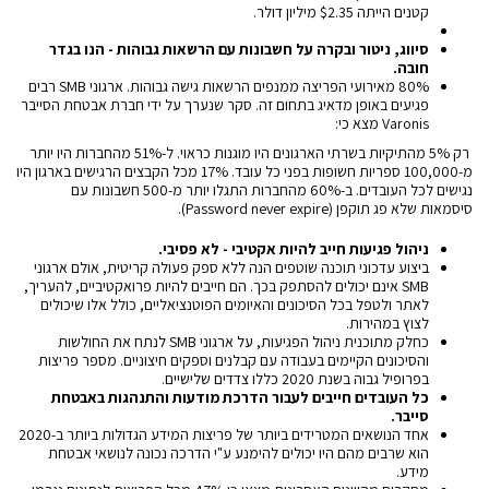
קטנים הייתה $2.35 מיליון דולר.
סיווג, ניטור ובקרה על חשבונות עם הרשאות גבוהות - הנו בגדר
חובה.
80% מאירועי הפריצה ממנפים הרשאות גישה גבוהות. ארגוני SMB רבים
פגיעים באופן מדאיג בתחום זה.
סקר שנערך
על ידי חברת אבטחת הסייבר
Varonis מצא כי:
רק 5% מהתיקיות בשרתי הארגונים היו מוגנות כראוי. ל-51% מהחברות היו יותר
מ-100,000 ספריות חשופות בפני כל עובד. 17% מכל הקבצים הרגישים בארגון היו
נגישים לכל העובדים. ב-60% מהחברות התגלו יותר מ-500 חשבונות עם
סיסמאות שלא פג תוקפן (Password never expire).
ניהול פגיעות חייב להיות אקטיבי - לא פסיבי.
ביצוע עדכוני תוכנה שוטפים הנה ללא ספק פעולה קריטית, אולם ארגוני
SMB אינם יכולים להסתפק בכך. הם חייבים להיות פרואקטיביים, להעריך,
לאתר ולטפל בכל הסיכונים והאיומים הפוטנציאליים, כולל אלו שיכולים
לצוץ במהירות.
כחלק מתוכנית ניהול הפגיעות, על ארגוני SMB לנתח את החולשות
והסיכונים הקיימים בעבודה עם קבלנים וספקים חיצוניים. מספר פריצות
בפרופיל גבוה בשנת 2020 כללו צדדים שלישיים.
כל העובדים חייבים לעבור הדרכת מודעות והתנהגות באבטחת
סייבר.
אחד הנושאים המטרידים ביותר של פריצות המידע הגדולות ביותר ב-2020
הוא שרבים מהם היו יכולים להימנע ע"י הדרכה נכונה לנושאי אבטחת
מידע.