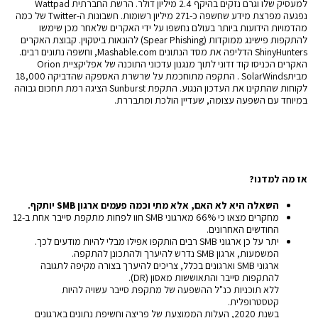
למעסיק שלו וגרם נזקים בהיקף 2.4 מיליון דולר. הרשת החברתית
Wattpad
נפגעה מפרצת מידע שחשפה כ-271 מיליון רשומות. חשבונות ה-
Twitter
של כמה
מהדמויות הידועות ביותר בעולם נחשפו על ידי האקרים שלאחר מכן שימשו
להתקפות פישינג ממוקדות (Spear Phishing) להונאות ביטקוין. קבוצת האקרים
ShinyHunters הדליפה את מסד הנתונים
Mashable.com
, וחשפה נתונים רבים.
האקרים הכניסו קוד זדוני לתוך מנגנון עדכוני התוכנה של אפליקציית Orion
מבית
SolarWinds
. התקפה מתוחכמת על שרשרת האספקה שהדביקה 18,000
לקוחות שהתקינו את העדכון הנגוע. התקפת Sunburst הציגה רמת תחכום גבוהה
במיוחד עם השפעה עצומה, שעדיין הולכת ומתבררת.
אז מה למדנו?
השאלה היא לא האם, אלא מתי וכמה פעמים ארגון SMB יותקף.
מחקרים מצאו כי 66% מארגוני SMB חוו לפחות מתקפת סייבר אחת ב-12
החודשים האחרונים.
יתר על כן ארגוני SMB רבים הותקפו אפילו מבלי להיות מודעים לכך.
המשמעות, ארגון SMB נדרש להיערך ולהתכונן להתקפה.
ארגוני SMB וארגונים בכלל, צריכים להיערך בצורה מקיפה לתגובה
להתקפות סייבר והתאוששות מאסון (DR).
ללא תוכניות כנ"ל ההשפעה של מתקפת סייבר עשויה להיות
קטסטרופלית.
בשנת 2020, העלות הממוצעת של פריצה וחשיפת נתונים בארגונים