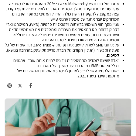
מחקר של חברת Malwarebytes מצא כי 20% מהעסקים סבלו מפרצה
עקב עובדים מרוחקים במהלך המגפה. האקרים לעולם ינסו לתקוף נקודת
קצה כמקפצה לתקיפת הרשת כולה. הגידול המסיבי במספר העובדים
המרוחקים יוצר אתגר של ממש לארגוני SMB.
עניין נוסף הוא השימוש ברשתות וירטואליות פרטיות (VPN), המייצר צווארי
בקבוק ברוחבי פס המאטים את העבודה ומתסכלים את משתמשי הקצה
אשר פעמים רבות עושים שימוש במחשבים בייתים ללא עדכונים וללא
אמצעי הגנה הולמים לטובת חיבור למקום העבודה.
על ארגוני SMB לשקול ליישם את תפיסת ה-
Zero Trust
תוך אימות של כל
פעולה ומכשיר. (הגיליון הקודם של חברת פריימסק עסק בהרחבה בנושא).
לסיכום:
"אלה שאינם לומדים מההיסטוריה נידונים לחיות אותה שוב" - ארגונים
בכלל וארגוני SMB בפרט הם יעד מועדף על האקרים.
יישום הלקחים עשוי לסייע לארגון להימנע מהעלויות וההשלכות של
מתקפת סייבר בשנת 2021.