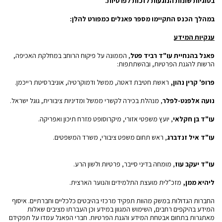
בסוגיות שונות הנוגעות לזכות לפרטיות.
במהלך הכנס התקיימו מספר פאנלים כמפורט להלן:
ענקיות המידע
פאנל בהנחיית
עו"ד רביד פטל
, הממונה על פיקוח הרוחב במחלקת האכיפה,
הרשות להגנת הפרטיות, ובהשתתפות:
פרופ' קרין נהון,
ראשת חטיבת דאטה, ממשל ודמוקרטיה, אוניברסיטת רייכמן.
נועה אלפנט-לפלר
, מנהלת בכירה לקשרי ממשל ומדיניות ציבורית, גוגל ישראל.
עו"ד בן חקלאי
, יועץ משפטי אזורי, מיקרוסופט מזרח תיכון ואפריקה.
עו"ד איל זנדברג
, ראש תחום משפט ציבורי, משרד המשפטים.
עו"ד יעקב עוז
, מומחה בדיני סייבר, פרטיות ולשון הרע.
ליהיא ממן,
מזכ"לית מועצת התלמידים והנוער הארצית.
החברות הגדולות במשק מהוות תפקיד מרכזי בהיבטים כלכליים וחברתיים. איסוף
המידע בהיקפים רחבים, השימוש המגוון במידע וכן העברתו מציבים שאלות
מאתגרות בתחום אבטחת המידע והגנת הפרטיות.
חברי הפאנל עמדו על תפקידם