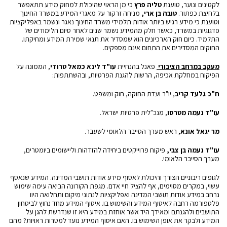
לקטינים ונוער, טוענת
טליה פרץ
כי מן הראוי שהיכולת למחוק מידע תתאפשר
בלחיצת כפתור.
טובה בן ארי,
מניחה זרקור על מאגרי המידע במשרד החינוך
וטוענת כי מידע רגיש ביותר אודות תלמידי משרד החינוך נאגר ונשמר באפליקציות
פדגוגיות במשרד, כאשר חלק מהמידע נשמר שנים לאחר סיום הלימודים של
התלמיד. כיום חוק הארכיונים הוא שמסדיר את תנאי שמירת המידע ומחיקתו.
החוקים המסדירים את התחום אינם מספקים.
מעקב במרחב הציבורי
פאנל בהנחיית
עו"ד לינא כמאל טרודי
, הממונה על
הפיקוח במחלקת אכיפה, הרשות להגנת הפרטיות, ובהשתתפות:
ח"כ גלעד קריב
, יו"ר ועדת החוקה, חוק ומשפט.
עו"ד נעמה מטרסו
, מנכ"לית פרטיות ישראל.
מר יגאל אונא
, ראש מערך הסייבר הלאומי לשעבר.
עו"ד נעמה בן צבי,
פיקוח פרוייקטים ביחידה להזדהות וליישומים ביומטרים,
מערך הסייבר הלאומי.
לגופים ריבוניים הצורך והיכולת לאסוף מידע אודות תושבי המדינה. המידע שנאסף
עשוי, במקרים מסוימים, אף להציל חיי אדם. מגפת הקורונה הביאה עימה שימוש
נרחב במידע אודות תושבי המדינה ואפליקציות לנתוני מיקום ותחלואה היוו
פלטפורמה רחבה לאיסוף המידע והשימוש בו. איסוף המידע מחד נחוץ לביטחון
התושבים ולהגנתם ומאידך היד אשר אוחזת במידע היא זו שנדרשת להגן על
המידע ולבקר את אופן השימוש בו. האם איסוף המידע נועד למטרות ראויות? מהם