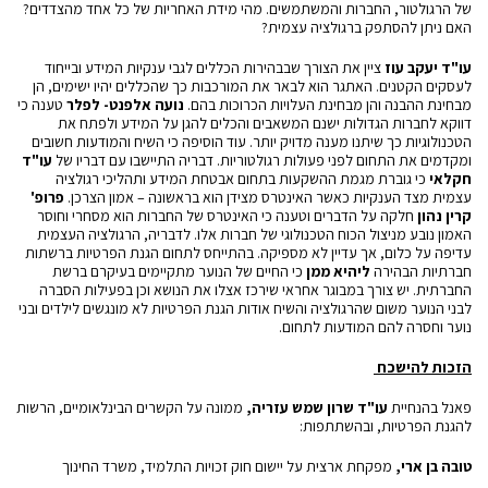
של הרגולטור, החברות והמשתמשים. מהי מידת האחריות של כל אחד מהצדדים?
האם ניתן להסתפק ברגולציה עצמית?
עו"ד יעקב עוז
ציין את הצורך שבבהירות הכללים לגבי ענקיות המידע ובייחוד
לעסקים הקטנים. האתגר הוא לבאר את המורכבות כך שהכללים יהיו ישימים, הן
מבחינת ההבנה והן מבחינת העלויות הכרוכות בהם.
נועה אלפנט- לפלר
טענה כי
דווקא לחברות הגדולות ישנם המשאבים והכלים להגן על המידע ולפתח את
הטכנולוגיות כך שיתנו מענה מדויק יותר. עוד הוסיפה כי השיח והמודעות חשובים
ומקדמים את התחום לפני פעולות רגולטוריות. דבריה התיישבו עם דבריו של
עו"ד
חקלאי
כי גוברת מגמת ההשקעות בתחום אבטחת המידע ותהליכי רגולציה
עצמית מצד הענקיות כאשר האינטרס מצידן הוא בראשונה – אמון הצרכן.
פרופ'
קרין נהון
חלקה על הדברים וטענה כי האינטרס של החברות הוא מסחרי וחוסר
האמון נובע מניצול הכוח הטכנולוגי של חברות אלו. לדבריה, הרגולציה העצמית
עדיפה על כלום, אך עדיין לא מספיקה. בהתייחס לתחום הגנת הפרטיות ברשתות
חברתיות הבהירה
ליהיא ממן
כי החיים של הנוער מתקיימים בעיקרם ברשת
החברתית. יש צורך במבוגר אחראי שירכז אצלו את הנושא וכן בפעילות הסברה
לבני הנוער משום שהרגולציה והשיח אודות הגנת הפרטיות לא מונגשים לילדים ובני
נוער וחסרה להם המודעות לתחום.
הזכות להישכח
פאנל בהנחיית
עו"ד שרון שמש עזריה,
ממונה על הקשרים הבינלאומיים, הרשות
להגנת הפרטיות, ובהשתתפות:
טובה בן ארי,
מפקחת ארצית על יישום חוק זכויות התלמיד, משרד החינוך