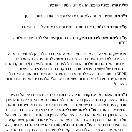
טליה פרץ,
נציגת מועצת התלמידים והנוער הארצית.
ד"ר מתן גוטמן,
מומחה למשפט מינהלי וציבורי, אוניברסיטת רייכמן.
עו"ד אבנר פינצ'וק,
ראש תחום פרטיות ומידע באגודה לזכויות האזרח.
עו"ד לימור שמרלינג-מגזניק
, מנהלת המכון הישראלי למדיניות טכנולוגיה
(ITPI).
מידע ישן, הנוגע לעבר עשוי להיחשב כמידע שאין בו תועלת, הן למחזיקים במידע
והן לפרט. לעיתים, חשיפת מידע מן העבר עשויה להוות פגיעה משמעותית
בפרטיותו של האדם והשלכות הרות גורל לעתידו. הזכות להישכח (להימחק) נמנית
בין הזכויות של נושאי המידע המוגדרות בתקנות הגנת המידע האירופאיות
(GDPR). יישום זכות זו עשוי להיות מורכב ומאתגר, טכנולוגית ומהותית. האם כל
מידע מחייב מחיקה? כיצד הזכות מיושמת בישראל? אלו ערכים מאזנים את הזכות
להישכח?
ד"ר מתן גוטמן
מספק נקודת מבט עילית וסובר כי חוקים שונים בישראל נוגעים
לזכות להישכח, כגון חוק לשון הרע והזכות לשם טוב. יחד עם זאת, לטענתו יש צורך
מובהק לפתח את הזכות בישראל תוך בחינת התהליכים התת חוקתיים ובהתחשב
בזכויות יסוד נוספות.
עו"ד לימור שמרלינג
מוסיפה כי באירופה הזכות הינה זכות
ליבה ויש צורך בהתאמת הרגולציה הישראלית לעניין זה. הזכות נדרשת לבחינה אל
מול זכויות אחרות כגון חופש הביטוי וחופש המידע על ידי גורם מוסמך אשר יקבע
את האיזונים הנדרשים.
עו"ד אבנר פינצ'וק
סובר כי הרשות להגנת הפרטיות, ולא
בית המשפט, היא שצריכה להכריע בבקשות למחיקת מידע. לעניין זכות המחיקה