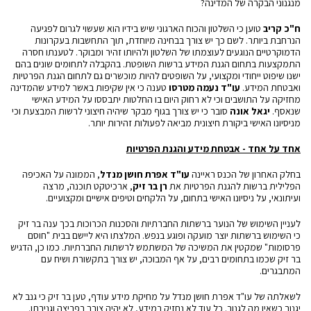
מנגנוני הבקרה של המדינה?
ח"כ קריב
טוען כי השלטון והכוח הארגוני שיש בידיו הוא שעשוי לגרום לפגיעה
הנרחבת ביותר. לשם כך יש צורך בבחינה מיוחדת, תוך התחשבות בעקרונות
הדמוקרטיים הנוגעים לעוצמתו של השלטון ולהיותו זהיר ומבוקר. לטענתו חסרה
התמקצעות בתחום הגנת המידע ברשות השופטת. בהקבלה לתחומים שונים בהם
ישנו שיפוט ייחודי ומקצועי, על השופטים להיות מוכשרים גם לתחום הגנת הפרטיות
ואבטחת המידע.
עו"ד נעמה מטרסו
טענה כי אין שקיפות באשר למידע שהמדינה
מחזיקה על התושבים וכי לא רחוק היום בו החלטות יתבססו על המידע האישי
שנאסף.
יגאל אונה
סובר כי יש צורך בגוף מבקר שיהיה חיצוני לרשות המבצעת וכי
מניסיונו האישי ביקורת חיצונית מביאה לפעולות זהירות יותר.
אחד על אחד - אבטחת מידע והגנת הפרטיות
בחלק האחרון של הכנס ראיינה
עו"ד אפרת חושן מנדל
, הממונה על האכיפה
הפלילית ברשות להגנת הפרטיות את
רן בר זיק
, ארכיטקט תוכנה, מרצה
ועיתונאי, על ניסיונו האישי בתחום, על הלקחים וטיפים אישיים ומקצועיים.
לעניין השימוש של הנוער ברשתות החברתיות והסכנות הכרוכות בכך ענה בר זיק
כי השימוש ברשתות יוצר מועקה ופוגע בנפש. המלצתו היא ליישם בבית "חוסם
פרסומות" שמקטין את המשיכה של המשתמש לרשתות החברתיות. כמו כן, הדגיש
בר זיק שכמו בתחומים רבים, על אף המבוכה, יש צורך בתקשורת ושיח עם
המתבגרים.
לשאלתה של עו"ד אפרת חושן מנדל על מחיקת מידע עודף, טען בר זיק כי גנב לא
יגנוב כשאין מה לגנוב. כל עוד לא נחזיק במידע, לא יהיה צורך בפריצה וגניבתו.