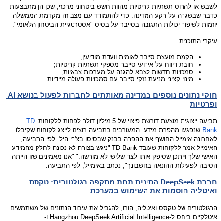
לשבש או להרוס תשתיות קריטיות מהוות חשש ביטחוני מרכזי, שכן הן מתבצעות 
כדבר שבשגרה על רקע המדינה. 
כדי להתמודד עם מצב זה מקדמת הממשלה 
יוזמות לשיפור יכולות התגובה בסייבר על בסיס "אסטרטגיית הביטחון הלאומי".
עיקרי התוכנית:
הקמת מועצת סייבר לאומית וועדת מודיעין;
חובת דיווח על אירועי סייבר מספקי תשתיות קריטיות;
סמכויות חדשות לצבא להגנה על מערכות צבאיות;
מינוי קציני מניעת נזקי סייבר עם סמכויות פעולה מיידיות.
חוקי נתונים נוספים במדינה מאותתים לחברות לפעול בנושא AI 
ופרטיות
תביעה ייצוגית מוצעת דורשת פיצוי של 5 מיליון דולר לפחות ללקוחות 
TD 
Bank
 שנפגעו מהפרת מידע. 
המעורבים בתביעה רוצים לייצג לקוחות שקיבלו 
לאחרונה אימייל החושף את ההפרה בבנק שבסיסו בצ'רי היל. 
לפי התביעה, 
האימייל אמר ללקוחות שעובד TD Bank "ניגש בצורה לא נכונה לחלק מהמידע 
האישי שלך וייתכן שסיפק אותו לצד שלישי לא מורשה." "אנו מאמינים שזו הייתה 
הסיבה לפעילות ההונאה בחשבונך", נכתב באימייל, לפי התביעה.
חברת DeepSeek הסינית תחת מתקפה רגולטורית: טקסס 
ואיטליה חוסמות את השימוש במערכת
הרגולטורים של טקסס ואיטליה, הורו, להגביל את עיבוד הנתונים של משתמשים 
איטלקיים ביחס ל-Hangzhou DeepSeek Artificial Intelligence ו-