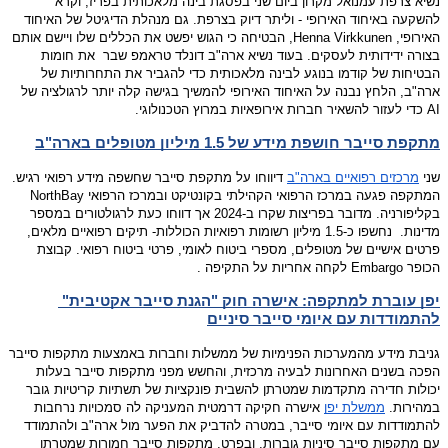
נשיא צרפת עמנואל מקרון ביום שני בפסגת בינה מלאכותית בפריז, וקרא 
להשקעה באיחוד האירופי - וליתר דיוק בצרפת. 
גם מנהלת הדיגיטל של האיחוד 
האירופי, Henna Virkkunen, הבטיחה כי הגוש יפשט את הכללים שלו ויישם אותם 
בצורה ידידותית לעסקים. 
בעוד נשיא ארה"ב דונלד טראמפ שבר  את חומות 
הבטיחות של קודמו בנוגע לבינה מלאכותית כדי להגביר את התחרותיות של 
ארה"ב, הלחץ נבנה על האיחוד האירופי להמשיך בגישה קלה יותר לרגולציה של 
AI כדי לעזור להשאיר חברות אירופאיות במרוץ הטכנולוגי.
מתקפת סייבר חושפת מידע של 1.5 מיליון מטופלים בארה"ב
שני 
מ
רכזים רפואיים בארה"ב
 דיווחו על מתקפת סייבר שחשפה מידע רפואי רגיש. 
המתקפה פגעה במרכז הרפואי הקהילתי בקונטיקט ובמרכז הרפואי NorthBay 
בקליפורניה. 
מדובר בפריצות שקרו ב-2024 אך דווחו כעת לרגולטורים במספר 
מדינות.  נחשפו כ-1.5 מיליון רשומות רפואיות הכוללות- תיקים רפואיים מלאים, 
פרטים אישיים של מטופלים, מספרי ביטוח לאומי, פרטי ביטוח רפואי. 
קבוצת 
הכופר Embargo לקחה אחריות על התקיפה .
יפן עוברת למתקפה: אישרה חוק "הגנת סייבר אקטיבית" 
להתמודדות עם איומי סייבר סיניים
גניבת מידע מהמערכות הפנימיות של ממשלות וחברות באמצעות מתקפות סייבר 
הפכה בשנים האחרונות לבעיה מרכזית, והחשש מפני מתקפות סייבר בעלות 
יכולות חדירה מתקדמות שמטרתן להשבית פונקציות של תשתיות קריטיות גובר 
במהירות. 
ממשלת יפן
 אישרה חקיקה דרמטית המעניקה לה סמכויות נרחבות 
להתמודדות עם איומי סייבר, במטרה להדביק את הפער מול ארה"ב ולהתמודד 
עם מתקפות סייבר סיניות גוברות, ובפרט, מתקפות סייבר חמורות שמטרתן 