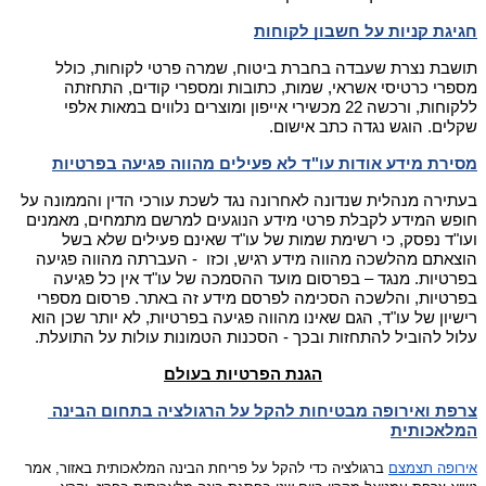
חגיגת קניות על חשבון לקוחות
תושבת נצרת שעבדה בחברת ביטוח, שמרה פרטי לקוחות, כולל 
מספרי כרטיסי אשראי, שמות, כתובות ומספרי קודים, התחזתה 
ללקוחות, ורכשה 22 מכשירי אייפון ומוצרים נלווים במאות אלפי 
שקלים. 
הוגש נגדה כתב אישום.
מסירת מידע אודות עו"ד לא פעילים מהווה פגיעה בפרטיות
בעתירה מנהלית שנדונה לאחרונה נגד לשכת עורכי הדין והממונה על 
חופש המידע לקבלת פרטי מידע הנוגעים למרשם מתמחים, מאמנים 
ועו"ד נפסק, כי רשימת שמות של עו"ד שאינם פעילים שלא בשל 
הוצאתם מהלשכה מהווה מידע רגיש, וכזו  - העברתה מהווה פגיעה 
בפרטיות. 
מנגד – בפרסום מועד ההסמכה של עו"ד אין כל פגיעה 
בפרטיות, והלשכה הסכימה לפרסם מידע זה באתר. 
פרסום מספרי 
רישיון של עו"ד, הגם שאינו מהווה פגיעה בפרטיות, לא יותר שכן הוא 
עלול להוביל להתחזות ובכך - הסכנות הטמונות עולות על התועלת.
הגנת הפרטיות בעולם
צרפת ואירופה מבטיחות להקל על הרגולציה בתחום הבינה 
המלאכותית
אירופה תצמצם
 ברגולציה כדי להקל על פריחת הבינה המלאכותית באזור, אמר 