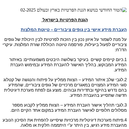
הגנת הפרטיות בישראל
העברת מידע אישי בין גופים ציבוריים – טיוטת המלצות
על מנת לשמור על איזון נכון בין הזכות לפרטיות לבין היכולת של גופים 
ציבוריים לפעול ביעילות, פורסמה טיוטה הכוללת שורת המלצות. עיקרי 
הדו"ח:
1.
כיום קיימים קשיים  בעיקר בשלושה היבטים משמעותיים: באיתור 
המידע המבוקש, בהליך האישור להעברת המידע ובמימוש העברת 
המידע.
2.
לגבי שלב איתור המידע – הצוות ממליץ על פיתוח והנגשה של קטלוג 
סוגי המידע המצויים במאגרים מרכזיים של גופים ציבוריים, שהמידע 
בהם נדרש בהיקף ובתדירות גבוהים. מוצע גם לפתח מערכת דיגיטלית 
חדשה שתסייע בהעברת המידע.
3.
לגבי תהליך אישור העברת המידע – הצוות ממליץ לקבוע מספר 
מסלולים חלופיים לאישור העברת המידע במקום אחד הקיים היום.
4.
פיתוח מערכות דיגיטליות מרכזיות שיסייעו להפחית את הסיכון הנובע 
מהעברת מידע רגיש, בין היתר ע"י היתממה חלקית או מלאה.