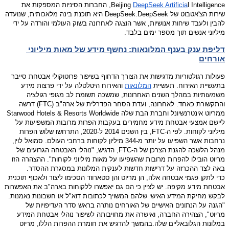
DeepSeek Artificia
Beijing 
l Intelligence, החברות הסיניות המספקות את 
שירות הצ'אטבוט של DeepSeek.
DeepSeek היא תוכנת בינה מלאכותית, שנועדה 
להבין ולעבד שיחות אנושיות, אשר הוצגה לאחרונה בשוק העולמי והורדה על ידי 
מיליוני אנשים תוך מספר ימים בלבד.
דליפת ענק בענף המלונאות: נחשף מידע של מאות מיליוני 
אורחים
פעולות רגולטוריות מדגישות את הצורך הדחוף בשיפור פרוטוקולי אבטחת סייבר 
בתעשיית האירוח. 
תעשיית 
המלונאות
 והאירוח היטלטלה על ידי פרצות מידע 
משמעותיות במהלך השנים האחרונות, שמשכה תשומת לב מגופי רגולציה 
והתקשורת כאחד. לאחרונה, ועדת הסחר הפדרלית של ארה"ב (FTC) דרשה 
ממריוט אינטרנשיונל וחברת הבת שלה Starwood Hotels & Resorts Worldwide 
ליישם אמצעי אבטחת מידע מחמירים בעקבות הפרות מרובות המשפיעות על 
מיליוני לקוחות. 
לפי ה-FTC, בין השנים 2014 ל-2020, התרחשו שלוש הפרות 
נרחבות אשר השפיעו על יותר מ-344 מיליון לקוחות ברחבי העולם. סמואל לוין, 
מנהל הלשכה להגנת הצרכן של ה-FTC, הדגיש, "נוהלי האבטחה הגרועים של 
מריוט הובילו להפרות מרובות שהשפיעו על מאות מיליוני לקוחות". ההצהרה הזו 
באה לצד ההכרזה על דרישות חדשות לענקית המלונות במסגרת ההסדר.
כדי לתקן פגמי אבטחה אלה, הן מריוט והן סטארווד הסכימו ליצור ולאכוף תוכנית 
אבטחת מידע מקיפה. יש לציין כי הם גם יאפשרו ללקוחות בארה"ב את האפשרות 
לבקש מחיקת המידע האישי שלהם המשויך לכתובות דוא"ל או חשבונות נאמנות. 
"הגנה על הנתונים האישיים של האורחים נותרה בראש סדר העדיפויות של 
מריוט", הצהירה החברה, ואישרה את מחויבותה לשיפור נוהלי אבטחת המידע 
במלונות הגלובאליים שלה.
בהמשך להדגיש את חומרת ההפרות הללו, מריוט 