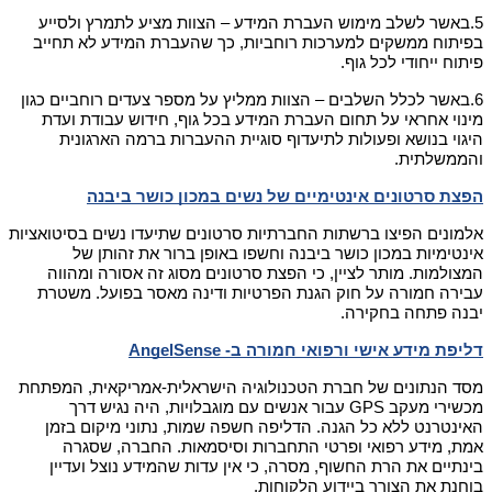
5.
באשר לשלב מימוש העברת המידע – הצוות מציע לתמרץ ולסייע 
בפיתוח ממשקים למערכות רוחביות, כך שהעברת המידע לא תחייב 
פיתוח ייחודי לכל גוף.
6.
באשר לכלל השלבים – הצוות ממליץ על מספר צעדים רוחביים כגון 
מינוי אחראי על תחום העברת המידע בכל גוף, חידוש עבודת ועדת 
היגוי בנושא ופעולות לתיעדוף סוגיית ההעברות ברמה הארגונית 
והממשלתית.
הפצת סרטונים אינטימיים של נשים במכון כושר ביבנה
אלמונים הפיצו ברשתות החברתיות סרטונים שתיעדו נשים בסיטואציות 
אינטימיות במכון כושר ביבנה וחשפו באופן ברור את זהותן של 
המצולמות. מותר
 לציין, כי הפצת סרטונים מסוג זה אסורה ומהווה 
עבירה חמורה על חוק הגנת הפרטיות ודינה מאסר בפועל. 
משטרת 
יבנה פתחה בחקירה.
דליפת מידע אישי ורפואי חמורה ב- AngelSense
מסד הנתונים של חברת הטכנולוגיה הישראלית-אמריקאית, המפתחת 
מכשירי מעקב GPS עבור אנשים עם מוגבלויות, היה נגיש דרך 
האינטרנט ללא כל הגנה. 
הדליפה חשפה שמות, נתוני מיקום בזמן 
אמת, מידע רפואי ופרטי התחברות וסיסמאות. 
החברה, שסגרה 
בינתיים את הרת החשוף, מסרה, כי אין עדות שהמידע נוצל ועדיין 
בוחנת את הצורך ביידוע הלקוחות.