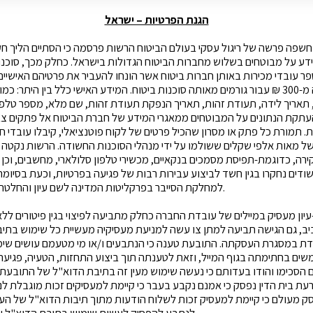
הגנת הפרטיות – ישראל
חשפה פרשה של ריגול עסקי בעולם הביטוח
הרשות פרסמה כי הסתיים הליך חק
ע על מבוטחים בשלוש מחברות הביטוח הגדולות בישראל. כחלק מכך, סוכנו
ר עובדי מכירות באותן חברות ביטוח אשר הונחו להעביר את פרטיהם האישיי
פרמיה חודשית גבוהה מ-300 ₪ עבור גורמים מאותה סוכנות ביטוח. המידע האישי כלל בין הי
תאריך לידה, תעודת זהות, תאריך הנפקת תעודת זהות, שם מלא, מספר טלפו
קת הנתונים על המבוטחים ממאגרי המידע של חברת הביטוח אל פתקים צבעו
ל מאות אלפי שקלים ששולמו על ידי מנהלי הסוכנות החשודה. הרשות נקטה 
רה, כדוגמת-תפיסת מסמכים בנקאיים, מכשירי טלפון סלולארי, מחשבים, וכן
דים נחקרו בגין חשד לביצוע עבירות רבות של פגיעה בפרטיות, וכעת בסיומ
למחלקת הסייבר בפרקליטות המדינה לשם עיון והחלטה בדבר הגשת כתבי אישום.
-עיון מעסיק במיילים של עובדת החברה
כחלק מתביעה לפיצוי בגין פיטורים ל
ביב, גם הגישה תביעה למתן צו עשה למניעת מעסיקיה מעשיית כל שימוש בת
ת במסגרת העסקתה. התובעת טענה כי הנתבעים ו/או מי מטעמם עושים שי
ים בחתימתה בגוף המייל, וזאת לטענתה תוך ביצוע התחזות, הטעיה, פגיעה
ם הסכימו והודו בעדותם כי נעשה שימוש מעין זה בתיבת הדוא"ל של התובעת, א
עת בית הדין נפסק כי אמנם נקבע בעבר כי קיימת למעסיקים זכות מוגבלת ל
סק מעולם כי קיימת למעסיק זכות לשלוח הודעות מתוך תיבות הדוא"ל של העוב
לנתבע להפסיק לעשות שימוש בתיבת הדוא"ל של התובעת וכן בחתימתה.