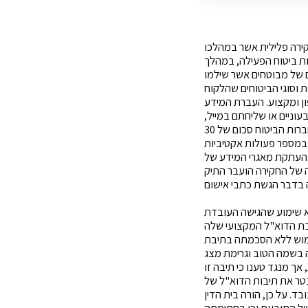
ירה פלילית אשר במהלכו
ת ביטוח הפעילה, במהלך
ם של מבוטחים אשר שילמו
תר: כמות וסוגי הביטוחים שהלקוח
ן ומקצוע. העברת המידע
ניים או שליחתם במייל,
בווטצאפ ובדרכים נוספות. תמורת כל פתק או מסרון שהכיל פרטים של לקוח פוטנציאלי, קיבלו עובדי חברות הביטוח סכום של 30
במספר פעולות אקטיביות
 העתקת מאגרי המידע של
ה של החקירה הועבר התיק
לא שימוע שהגישה העובדת
יבת הדוא"ל המקצועי שלה
מוש ללא הסכמתה בתיבת
 בשמה הטוב וגרימת מצג
ך מנגד טענו כי תיבה זו
נטר את תיבות הדוא"ל של
ד. על כן, הורה בית הדין