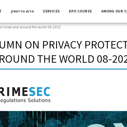
AMONG OUR C
DPO COURSE
SERVICES
מדוע פריימסק
T
in Israel and around the world 08-2022
UMN ON PRIVACY PROTECTI
ROUND THE WORLD 08-20