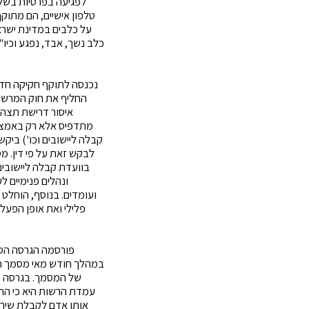
לפגיעה בפרטיות בשל
טלפון אישיים, הם מתוק
על כלבים במדינת ישראל
כלב נשך, אבד, נפגע וכיו"
נכנסה לתוקף חקיקה חדש
איסור דרישת תצהיר
מתדפיס אלא רק באמצעו
קבלה ליישובים וכו') ביק
לבקש זאת על פי דין. מט
בוועדת קבלה ליישובים 
ונהלים פנימיים ל
ועומדים. בנוסף, הוחלט
פלילי ואת אופן הפעל
פורסמה הגרסה הסו
במהלך חודש מאי מסמך חוב
אותו אדם לקבלת שירות