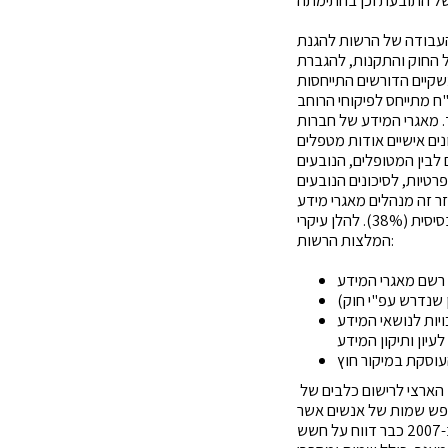
עבודה של הרשות להגנת
ל החוק והתקנות, להגברת
קיים הדורשים התייחסות
ח מתייחס לפיקוחי הרוחב
לי 2019 למאי 2020 במגזר חברות הסיעוד. מאגרי המידע של חברות
נים אישיים אודות מטפלים
 לבין המטופלים, הנובעים
רטיות, לסיכונים הנובעים
ר זה מנהלים מאגרי מידע
המסווגים ברמת אבטחת מידע בינונית או גבוהה (72%) והיתר מנהלים מאגרים ברמת אבטחה בסיסית (38%). להלן עיקרי
המלצות הרשות:
ות ומנגד הקניית זכויות לנושאי המידע
הארצי לרישום כלבים
של
חפש שמות של אנשים אשר
בבעלותם כלב, ולמצוא את פרטיהם האישיים ללא כל מאמץ. יש לציין, כי לא מדובר באתר חדש, ועוד ב-2007 כבר דווח על חשש