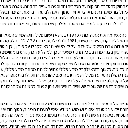
 פומביות המאגר. ממשרד החקלאות נמסר בתגובה
:
"כל הפרטים המופיעים במ
ף החוק להסדרת הפיקוח על הכלבים והתוספת השנייה בתקנות. מטרת מאגר ז
 וליצור מאגר נתונים ארצי ואחיד, מתוך דאגה לביטחון ובריאות הציבור ובעלי
ב, ניתן יהיה לאתר את פרטי הבעלים וליצור עימו קשר. חשוב לציין כי בהתאם
הכלבים לבקש להסיר את מספר הטלפון שלהם במאגר, ואפשרות זו מפורסמת בעמוד הראשי באתר".
ה אשר מחזקת את הזכות לפרטיות בנושא רישום פלילי
החליף את חוק המרשם הפלילי ותקנת השבי
 אודות עברו הפלילי של אדם, על ידי מי שאינו זכאי לקבלו על פי דין, וכן בי
ת עיון בצג המחשב בכל תחנת משטרה. כך למשל עד כה, גורמים מסוימים (כ
שו תצהיר והצהרה בכתב ביחס לעברו הפלילי של האדם, או תדפיס מרשם פלילי
רת החוק הינה למנוע את סיכולו של שיקומו של אותו אדם, בין אם בעת קבלה 
וכדומה. כל גוף הזכאי לקבל מידע פלילי מחויב למנות ממונה מידע פלילי, שי
עניין שקילת המידע הפלילי ושמירתו בהתאם להוראות החוק, לרבות אופן שקיל
 על הקמת גוף חדש - הממונה על ביקורת במידע פלילי – אשר תפקידו לבדוק
ת שיקול הדעת של גופים שעושים בו שימוש. ניתן לפנות לממונה על הביקורת
פית של המסמך המציג את עמדת הרשות בנושא חובת היידוע
לאחר שהרשות
ת יידוע במסגרת איסוף ושימוש במידע אישי להערות הציבור, בסוף חודש יו
עמדת הרשות היא כי החובות הקבועות בסעיף 11 לחוק חלות גם כאשר הפנייה לאד
 מסוים. כמו כן, יובהר כי חובת היידוע חלה רק בעת פנייה לנושא המידע לשם 