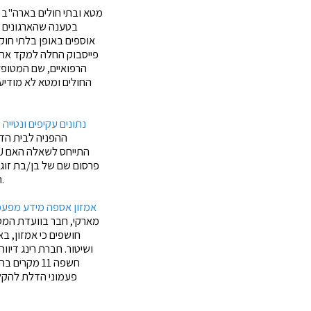
מטא ובתי חולים בארה"ב 
אוספים באופן בלתי חוק
פייסבוק החלה למקד את 
הרפואיים, שם המטופל
החולים ומטא לא מודיע
בית הדין לצדק של האיחוד האירופי (CJEU)- נתונים עקיפים
פרסום שם של בן/בת זוג 
המשפט קבע כי שדה נתונים "שם בן /בת זוג" חוסה תחת קטגוריות מידע מיוחדות על כל המשתמע מכך.
אמזון אספה מידע מפעמו
מארקי, חבר בוועדת המ
חושפים כי אמזון, 
ושיטור. חברת רינג
דיווח
חשפה 11 מק
פעמוני הדלת להקל