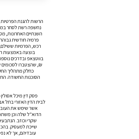
הרשות להגנת הפרטיות 
נחשפה רשת לסחר במיד
השנתיים האחרונות, מספ
רכש, הפרמיות ששילם, 
בוצעה באמצעות העת
₪, שהצטברו לסכומים ש
כחלק מתהליך החקי
הסוכנות החשודה. החשו
פסק דין מיכל אסולין
לבית הדין האזורי בתל א
אשר שימש את העובד
הדוא"ל שלה וכן משתמש
שקרי וכוזב. הנתבעי
שייכת למעסיק. בהכר
עובדיהם
, אך לא נפ