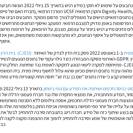
נתבעים על שימוש לא חוקי במידע רגיש
בתאריך 25 ביולי 2022 הוגשה
תביעה 
י נתונים רפואיים רגישים על מטופלים לצורך פרסום ממוקד. התובעים הבינו א
הפרסומות באופן מדויק למצבם הרפואי. המעקב ואיסוף הנתונים מתרחשים לכ
ים מזינים מידע רגיש ביותר על עצמם, מצבם, על הרופאים, על תרופות מרשם ו
ים למטופלים על איסוף הנתונים, לא מתבקשות הסכמות משתמשים, ואין אינדי
איסוף המידע ומיקוד הפרסומות.
 ונטייה מינית
ב-1 באוגוסט 2022 פסק בית הדין לצדק של האיחוד
האירופי
פסיקה
מתייחסת למקרה ליטאי הנוגע לחקיקה לאומית נגד שחיתות. החלק הרלוונטי של הפניית המ
מהווה עיבוד נתונים רגישים מכיוון שהוא עלול לחשוף נטייה מינית. בית המש
ני כניסה חכמים ושיתפה את המידע עם גופי ביטחון
בתאר
סחר, המדע והתחבורה, את
ממצאי החקירה
שלו נגד חברת פעמוני הדלת של אמ
באמצעות חברת פעמוני הדלת החכמים, אספה צילומים ללא הסכמת משתמשים 
ה
רים בהם בוצע שיתוף כזה של מידע. חברת רינג בתגובתה סירבה להתחייב לבטל 
טה אוטומטית של שמע וסירבה להתחייב להפוך את ההצפנה מקצה לקצה לא
כברירת מחדל עבור הצרכנים.