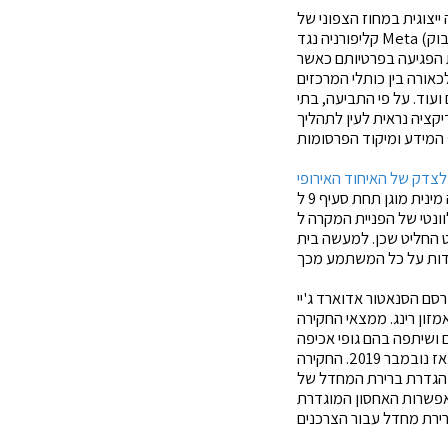
ייצוגית
במחוז הצפוני של
קליפורניה נגד Meta (חברת האם של פייסבוק), המרכז הרפואי UCSF והקרן הרפואית Dignity Health, בטענה שהארגונים
ת הפגיעה בפרטיותם כאשר
אורה בין כותלי המרכזים
עוד. על פי התביעה, בתי
קציה נראית לעין לתהליך
המבהירה כיצד גילוי עקיף של נתונים הנוגעים לנטייה מינית מוגן תחת סעיף 9 ל-GDPR. ההפניה לבית הדין
קרה ל- CJEU התייחס לשאלה האם
פט החליט שכן. למעשה בית
יך 13 ביולי 2022 פרסם הסנאטור אדוארד ג'יי
זון רינג. ממצאי החקירה
ושיתפה בהם גופי אכיפה
על עלייה של יותר מפי חמישה בשותפויות אכיפת החוק בפלטפורמה שלה מאז נובמבר 2019. החקירה
את הגדרת ברירת המחדל של
פשרות האחסון המוגדרת