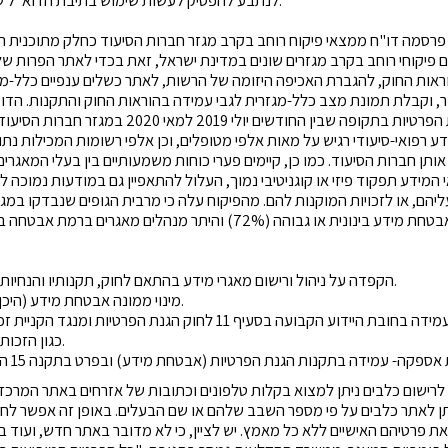
פרסמה דו"ח ממצאי פיקוח רוחב בקרב מגזר חברות הסיעוד
כחלק מתוכנית ה
פיקוחי רוחב בקרב מגזרים שונים במדינת ישראל, זאת בכדי לאתר הפרות ש
אות החוק, להגברת האכיפה היזומה של הרשות, לאתר כשלים ענפיים כלל-מש
, וקבלת תמונת מצב כלל-מגזרית לגבי עמידה בהוראות החוק והתקנות. הדו"
שביצעה הרשות להגנת הפרטיות בתקופה שבין החודשים יו
דע רפואי-סיעודי רגיש על מאות אלפי מטופלים, וכן אלפי רשומות המכילות נתו
ותן חברות הסיעוד. כמו כן, קיימים פערי כוחות משמעותיים בין בעלי המאגרים
ידע תפקוד פיזי או קוגניטיבי נמוך, העלול להתאפיין גם במודעות נמוכה לפ
הם, או לזכויות המוקנות להם. מהפיקוח עלה כי מרבית הגופים שנבדקו במגז
הקפדה על ניהול ורישום מאגרי מידע בהתאם לחוק, תקנותיו והנחיות רשם מאגרי המידע.
מינוי ממונה אבטחת מידע (היכן שנדרש עפ"י חוק).
עקרון השקיפות- מחד, עמידה בחובת היידוע הקבועה בסעיף 11 לחוק הגנת הפרטי
כגון הזכות לעיון ותיקון המידע.
רישום כלבים ניתן למצוא בקלות טלפונים וכתובות של אזרחים
באתר
המרכז 
ן לאתר כלבים על פי מספר השבב שלהם או שם הבעלים. באופן זה אפשר ל