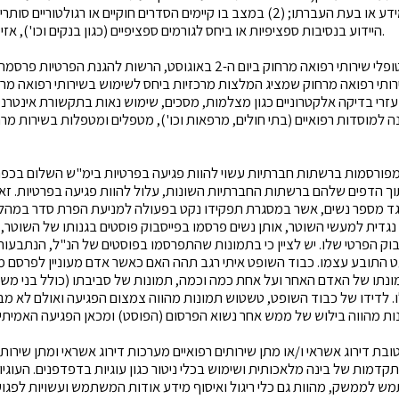
ע או בעת העברתו; (2)
במצב בו קיימים הסדרים חוקיים או רגולטוריים סותרי
היידוע בנסיבות ספציפיות או ביחס לגורמים ספציפיים (כגון בנקים וכו'), אזי הסדרים אלו עשויים לגבור.
ופלי שירותי רפואה מרחוק
ביום ה-2 באוגוסט, הרשות להגנת הפרטיות פרס
ותי רפואה מרחוק שמציג המלצות מרכזיות ביחס לשימוש בשירותי רפואה מר
זרי בדיקה אלקטרוניים כגון מצלמות, מסכים, שימוש נאות בתקשורת אינטרנט 
 למוסדות רפואיים (בתי חולים, מרפאות וכו'), מטפלים ומטפלות בשירות מרח
פורסמות ברשתות חברתיות עשוי להוות פגיעה בפרטיות
בימ"ש השלום בכפר 
ך הדפים שלהם ברשתות החברתיות השונות, עלול להוות פגיעה בפרטיות. ז
ד מספר נשים, אשר במסגרת תפקידו נקט בפעולה למניעת הפרת סדר במהל
גדית למעשי השוטר, אותן נשים פרסמו בפייסבוק פוסטים בגנותו של השוטר, ת
ק הפרטי שלו. יש לציין כי בתמונות שהתפרסמו בפוסטים של הנ"ל, הנתבעו
התובע עצמו. כבוד השופט איתי רגב תהה האם כאשר אדם מעוניין לפרסם מי
נתו של האדם האחר ועל אחת כמה וכמה, תמונות של סביבתו (כולל בני משפח
 לדידו של כבוד השופט, טשטוש תמונות מהווה צמצום הפגיעה ואולם לא מבטל
ובת דירוג אשראי ו/או מתן שירותים רפואיים
מערכות דירוג אשראי ומתן שירות
קדמות של בינה מלאכותית ושימוש בכלי ניטור כגון עוגיות בדפדפנים. העוגי
 לממשק, מהוות גם כלי ריגול ואיסוף מידע אודות המשתמש ועשויות לפגוע