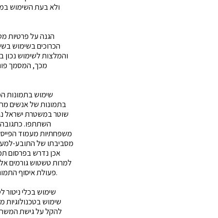
ולא בעת השימוש במיד
הגנה על פרטיות מט
הכרוכים בשימוש בשיר
והמלצות לשימוש נכון בע
מכך, המסמך פונה
שימוש בתמונות המ
בתמונות של אנשים מתו
שוטר במשטרת ישראל נג
השתתפו. כתגובה נ
משפחתיות מעמוד הפייסבו
מסביבתו של התובע-למעט 
אכן נדרש בפרסום תמו
למרות טשטוש גורמים אלו.
פעולת איסוף התמונות מהווה בילוש של ממש אחר נשוא הפרסום (הפוסט) ומכאן הפגיעה האמיתית בפרטיותו של אותו אדם.
שימוש בכלי ניטור לט
שימוש בטכנולוגיות מת
להקל על גישת המשתמש