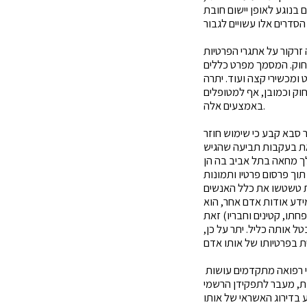
ם בנוגע לאופן יישום חובת
מה זרקור על אתגרי הפרטיות
חוק. המסמך מפרט כללים
ומכשירי קצה ועוד. יתרה
וק וכמובן, אף למטופלים
באמצעים אלה.
סבא קבע כי שימוש חוזר
את בעקבות תביעה שהגיש
ך מחאה בתל אביב בה הן
וך פרסום פרטיו ותמונות
ת טשטשו את כלל האנשים
דע אודות אדם אחר, הוא
תו, קטינים וחבריו) זאת
 אותה כליל. יתר על כן,
י רפואה מתקדמים עושות
ות, מעבר לתפקידן הרשמי
 בדירוג האשראי של אותו