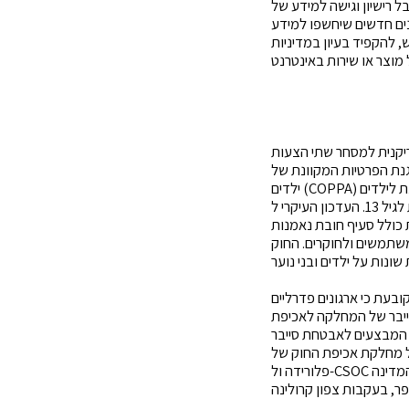
 רישיון וגישה למידע של
ים חדשים שיחשפו למידע
 להקפיד בעיון במדיניות
הצעות
נת הפרטיות המקוונת של
 לילדים
ילדים
ושירותים מקוונים חייבים להגן על פרטיותם של ילדים מתחת לגיל 13. העדכון העיקרי ל- COPPA הוא הרחבת תחולת החוק להגנה
קוונת כולל סעיף חובת נאמנות
משתמשים ולחוקרים. החוק
בעת כי ארגונים פדרליים
ייבר של המחלקה לאכיפת
). רמת החומרה של אירוע סייבר לפי החוק, מכתיב גם את ציר הזמן שבו יש לדווח
של מחלקת אכיפת החוק של
פלורידה ול-CSOC בתוך 12 שעות מהתקפת תוכנת כופר, ותוך 48 שעות מאירועי אבטחת סייבר אחרים. פלורידה היא כעת המדינה