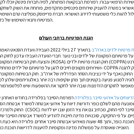
רות הרפואי עבורו. רפורמת הבנקאות הפתוחה, לפיה חברות פינטק יוכלו לקבל
אשראי במטרה להעניק שירותים פיננסיים מתקדמים, פותחת את השוק לשחקנ
ול להוות כלי משמעותי לדירוג האשראי. חברת פריימסק ממליצה טרם השימוש,
הפרטיות ותנאי השימוש של כל מוצר או שירות באינטרנט.
הגנת הפרטיות ברחבי העולם
ת פרטיות ילדים בארה"ב
בתאריך 27 ביולי 2022 העבירה וועדת הסנאט האמריקנית למסחר שתי
ל פרטיותם המקוונת של ילדים ובני נוער. חברי הוועדה העבירו עדכון
לחוק הג
(KOSA). חוק הגנת פרטיות ילדים (COPPA) קובע כיצד אתרי אינטרנט
(COPPA) והצעת
חוק הבטיחות המקוונת
ל ילדים עד גיל 17. החוק נאכף על ידי נציבות הסחר הפדרלית של ארה"ב. חוק הבטיחות המ
וגיה למנוע פגיעה בקטינים תוך מתן שקיפות רבה יותר באלגוריתמים שלהן ל
דים ובני נוער.
ווחים על אירועי סייבר בפלורידה
רפורמת הסייבר בפלורידה בחודש האחרון קו
ונעת מהם לשלם כופר ודורשת דיווח על אירועי אבטחה למשרד אבטחת הס
החוק ולמרכז המבצעים לאבטחת סייבר (CSOC
פיים. על פי החקיקה, סוכנויות מדינה חייבות להודיע למשרד אבטחת הסייבר 
השנייה שאוסרת על ממשלות מדינה ומקומיות להיענות לדרישות תוכנת כופר, בעקבות צפון קרולינה.