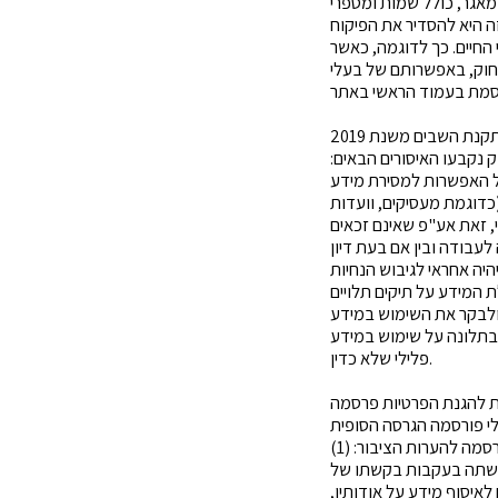
אגר, כולל שמות ומספרי
ה היא להסדיר את הפיקוח
 החיים. כך לדוגמה, כאשר
 לחוק, באפשרותם של בעלי
חוק המידע הפלילי ותקנת השבים משנת 2019
ם משנת 1981, ונכנס לתוקף ביום 12.7.22. כחלק מהחוק נקבעו האיסורים הבאים:
טול האפשרות למסירת מידע
דוגמת מעסיקים, וועדות
, זאת אע"פ שאינם זכאים
לעבודה ובין אם בעת דיון
היה אחראי לגיבוש הנחיות
ת המידע על תיקים תלויים
 ולבקר את השימוש במידע
 בתלונה על שימוש במידע
פלילי שלא כדין.
 להגנת הפרטיות פרסמה
לי פורסמה הגרסה הסופית
של המסמך. בגרסה הנוכחית ביקשה הרשות לחדד שתי נקודות נוספות, אשר נעדרו מהטיוטה שפורסמה להערות הציבור: (1)
ם לקבלת מידע נעשתה בעקבות בקשתו של
לאיסוף מידע על אודותיו,