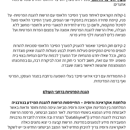
אתגרים:
1-קולות הקוראים לאיחוד מערך הסייבר הלאומי עם הרשות להגנת הפרטיות- על
פניו, קיימת סתירה המובנית בתפקידי שני הגופים, מערך הסייבר הלאומי פועל
לסיכול מתקפות, ולשם כך נדרש לחדירות למאגרי מידע ולחומרי מחשב ללא
הגבלה, ואילו הרשות להגנת הפרטיות אמונה על צמצום הפרות הפרטיות ועל
מציאת כלים למניעת דלף מידע פרטי.
2-קידום חוק הסייבר שאמור להעניק למערך הסייבר הלאומי סמכויות להורות
לגופים פרטיים המקיימים פעילות חיונית לבצע פעולות להגנה שאינן מוגדרות
בחוק, וככל שאלו יחרגו מהנחיות יוכל המערך לכפות עליהם הנחיות בצווי בית
משפט. יחד עם זאת, חשוב לזכור כי חוק זה זוכה לביקורת רבה, גם במתכונתו
המצומצמת שהוגשה לאישור בשנה שעברה.
3-התמודדות עם ריבוי אירועי סייבר בעלי השפעה נרחבת במגזר העסקי, הפרטי
ואף ברמה המדינתית.
הגנת הפרטיות ברחבי העולם
מלחמת אוקראינה ורוסיה – התייחסות הרשות להגנת המידע בנורבגיה
המלחמה בין המדינות אוקראינה ורוסיה מביאה עימה מתח וחוסר וודאות באשר
לאבטחת מידע הנמצא בשטחי המדינות. לאור המצב הבטחוני, פרסמה הרשות
הנורבגית להגנת המידע (("Datatilsynet"
הצהרה
ובה אזהרה לחברות נורבגיות
המעבירות מידע לנמענים במדינות. הרשות קבעה כי יצוא נתונים כאלה
לאוקראינה ורוסיה צריך להיבחן מחדש לאור המצב הביטחוני החדש וכי יש לשקול