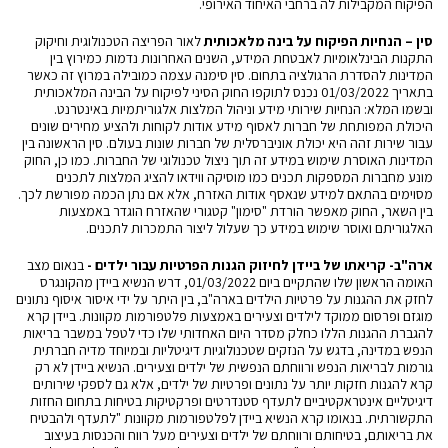
הפיקוח המקבילות לה ברחבי האיחוד האירופי.
סין – הנחיות הפיקוח על
בינה
מלאכותית
לאור הפריצה הטכנולוגית וחיקוק
התקנות הבינלאומיות לאבטחת המידע, השנים האחרונות נדמות כמירוץ בין
המדינות להסדרת הרגולציה בתחום. סין סימנה עצמה כמובילה במרוץ זה כאשר
בתאריך 01/03/2022 נכנס לתוקפו
החוק הסיני
לפיקוח על הבינה המלאכותית
ובשמו המלא:
הנחיות שירותי מידע וניהול המלצות אלגוריתמיות באינטרנט
.
היכולת המפותחת של חברות לאסוף מידע אודות לקוחות ולהציע מחירים שונים
עבור שירות זהה היא יכולת אוניברסלית של חברות שונות בעולם. סין הראשונה בין
המדינות האוסרת שימוש במידע זה תוך ניצול טכנולוגי של החברות. כמו כן, החוק
מונע מחברות המספקות תכנים כמו מוסיקה ווידאו להציג המלצות לתכנים
מסוימים בהתאם למידע שנאסף אודות האזרח, אלא אם נתן הכמה מפורשת לכך.
בין השאר, החוק מאפשר הורדת "סימון" קטגורי שהאזרח הוגדר באמצעות
האלגוריתם ואוסר שימוש במידע כך שעלול ליצור התמכרות לתכנים.
ארה"ב- קריאתו של ביידן לחיזוק הגנות הפרטיות עבור ילדים -
בנאום מצב
האומה
הראשון שלו שהתקיים ביום 01/03/2022, דרש הנשיא ביידן מהקונגרס
לחזק את ההגנות על פרטיות הילדים בארה"ב, בין היתר על ידי איסור איסוף נתונים
מוגזם ופרסום ממוקד לילדים וצעירים באמצעות פלטפורמות מקוונות. ביידן קרא
להגברת ההגנות הללו כחלק מסדר היום האחדותי שלו כדי לטפל במשבר בריאות
הנפש במדינה, בדגש על הנזקים שטכנולוגיות דיגיטליות ובמיוחד מדיה חברתית
גורמות לבריאות הנפש ורווחתם הנפשית של ילדים וצעירים. הנשיא ביידן לא רק
קרא להגנות חזקות יותר על נתונים ופרטיות של ילדים, אלא גם לספקי שירותים
דיגיטליים אינטראקטיביים לתעדף סטנדרטים ופרקטיקות בטיחות בתחום החזות
התקשורתית. בנאומו קרא הנשיא ביידן לפלטפורמות מקוונות "לתעדף ולהבטיח
את בריאותם, בטיחותם ורווחתם של ילדים וצעירים מעל רווח והכנסות בעיצוב