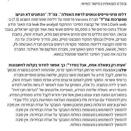
ובפרט הוצאותיו במישור האישי.
דלפו פרטי טייסים ונווטים לרשת האפלה״. צה״ל: ״הנתונים לא הגיעו
ממערכות צה"ל״
חברת Varonis פרסמה על דליפה שפורסמה השבוע (7.3) ב-
Dark web באתר של קבוצת הסייבר ההתקפי leak the analyst ובה מאגר מידע
שכולל בתוכו פרטים של כ-30,000 טייסים ואנשי צוות אוויר וקרקע ישראלים, בעבר
ובהווה. הפרטים כוללים פרטים מזהים אישיים (שם מלא, תעודת זהות, כתובת
מגורים, אימייל) ובנוסף תפקיד המבצעי (טייס, נווט, מדריך טייס וכו'). עד כה
פרסמה הקבוצה דליפות ממספר מקורות רגישים ובניהם חברת האבטחה F5,
רפאל, Verint, משרד החוץ האוקראיני, וחברת הטלקום של תאילנד. החברה
עדכנה את מערך הסייבר הלאומי שמטפל בנושא.
"
טעית רק בשאלה אחת, אבל בסדר": כך אפשר לחדור בקלות לחשבונות
שלנו
באמצעות זיהוי מרחוק הצליח חוקר פרטי, שהתחזה לאדם במסגרת סכסוך
גירושים, לקבל מידע על חשבונות משני בנקים, שלושה גופים מוסדיים וחברת
כרטיסי אשראי. החוקר סיפק לאותם ארגונים מידע אודות מספר תעודת זהות,
תאריך לידה וכתובת. כל אלה, הספיקו על מנת לאפשר לו גישה מלאה למידע
פיננסי רגיש. פעולת שליפת המידע, מאפיינת אלמנטים של "הנדסה חברתית"
במסגרתם הפונה מציג עצמו באופן אסרטיבי ודורש לקבל מידע ממחזיק המידע.
ניתן להתמודד עם עבירות אלו באמצעות העלאת המודעות בקרב כלל עובדי
הארגון וביצוע תרגולות באופן מתוכנן ושוטף. המבקר על ועדת הבחירות: אין סיבה
להמשיך להשתמש במעטפות כפולות המבקר על ועדת הבחירות: אין סיבה
להמשיך להשתמש במעטפות כפולות המבקר על ועדת הבחירות: אין סיבה
להמשיך להשתמש במעטפות כפולות המבקר על ועדת הבחירות: אין סיבה
להמשיך להשתמש במעטפות כפולות.