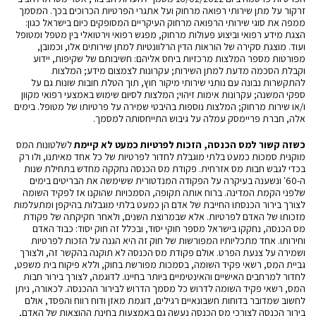
זרקור על מתן שירותי רפואה מרחוק ועל אתגרי הפרטיות הכרוכים בכך. המסמך
ממפה את סוגי שירותי הרפואה מרחוק העיקריים המסופקים כיום בישראל כגון:
הצגת מידע רפואי וביצוע פעולות מרחוק, מפגש רפואי וירטואלי בין מטפל ומטופל
ועוד. מוצגת סקירה של הוראות הדין הרלוונטיות למתן שירותים אלו, וכמובן,
מפורטות מספר המלצות מרכזיות ביחס אליהם: חשיבותם של שקיפות, יידוע
וקבלת הסכמה מדעת למתן השירות; עקרונות לצמצום מידע; המלצות
להתקשרות נבונה עם נותני שירותי מיקור חוץ, תוך הטלת חובות שונות גם על
ספקי המשנה; עקרונות אימות זיהוי; המלצות לסיום שימוש באמצעי רפואי מקוון
ו/או שירות מרחוק; המלצות נוספות בהיבטי שמירה על פרטיותו של מטופל. בימים
אלה, חברת פריימסק עמלה על גיבוש התייחסותה למסמך.
כשזה קשור למס הכנסה, הזכות לפרטיות כמעט לא קיימת
לשלטונות המס
מוקנית סמכות כמעט בלתי מוגבלת לחדור לפרטיות של כל אחד מאיתנו, ולו רק
בכדי לגבש חבות מס אזרחית. פקודת מס הכנסה נחקקה מחדש בתחילת שנות
ה-60' ונשענה בעיקרה על הפקודה המנדטורית ששימשה את הבריטים בימים
שלפני הקמת המדינה. ברוח אותה תקופה, הסמכויות שהוקנו אז לפקיד השומה
לצורך בירור הכנסתו החייבת של אדם הן כמעט בלתי מוגבלות בהיקפן ומתעלמות
מזכותו של האדם לפרטיות. אלא שבמרוצת השנים, ולאחר חקיקתה של פקודת
מס הכנסה, נחקקו בישראל מספר חוקי יסוד, ובכלל זה חוק יסוד: כבוד האדם
וחירותו. אחד מתכליותיו המפורשות של חוק זה היא הגנה על הזכות לפרטיות
ושמירה על צנעת הפרט. אולם פקודת מס הכנסה לא תוקנה בהקשר זה, ולצורך
גביית המס, רשאי פקיד השומה, בסמכות מפורשת בחוק, וללא פיקוח בית משפט,
לחדור למרחבים האישיים והאינטימיים ביותר בחיינו. לדוגמה, לצורך בירור חבות
המס, רשאי פקיד השומה לדרוש כל מסמך הדרוש לבירור ההכנסה. לכאורה, ניתן
לחשוב שמדובר בדוחות חשבונאיים רגילים, דוגמת מאזן ודוח רווח והפסד, אולם
בירור הכנסה לצורכי מס הכנסה נעשה גם באמצעות בחינת ההוצאות של האדם,