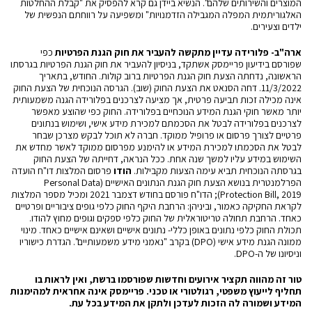
המוצרים והשירותים שלהם". הנשיא ביידן גם קרא להפסיק את "קבלת ההחלטות
האלגוריתמית המפלה המגבילה הזדמנויות" ומשפיעה על רווחתם הנפשית של
ילדים וצעירים.
א
רה"ב-
פלורידה עדיין מתקשה להעביר את חוק הגנת הפרטיות
כפי
שפורסם
בידיעון פריימסק אשתקד
, בניסיון להעביר את חוק הגנת הפרטיות בגרסתו
הראשונה, נדחתה הצעת חוק הגנת הפרטיות ברוב קולות. החודש, בתאריך
11/3/2022.
דחה הסנאט
את הצעת החוק (שוב). הגרסה הנוכחית של הצעת החוק
אינה מכילה זכות תביעה פרטית, אך מציעה לצרכנים בפלורידה הגנה משמעותית
יותר מאשר חוקי הגנת המידע הנוכחיים בפלורידה. החוק כפי שהוצע מאפשר
לצרכנים בפלורידה לבטל את הסכמתם למכירת מידע אישי, ושימוש בנתונים
פרטיים לצורך פרסום או פרופיל ממוקד. חברה לא תוכל לבקש מצרכן שבחר
לבטל את הסכמתו למכירת המידע או להימנע מפרסום ממוקד לאשר מחדש את
השימוש במידע עליו למשך שנה אחת. ככל הנראה, דחייתה של הצעת החוק
בגרסתה הנוכחית תביא עימה הצעות מקבילות.
הודו
פרסום המלצות
דו"ח הועדה
הפרלמנטרית
בנושא הצעת חוק הגנת הנתונים האישיים (Personal Data
Protection Bill, 2019); הדו"ח פורסם בחודש דצמבר 2021 ומכיל מספר המלצות
לקראת החקיקה כאמור, וביניהן: הרחבת היקף החוק כלפי גופים ציבוריים ופרטיים
כאחד. הרחבת תחולה טריטוראלית של החוק כלפי ספקים וגופים מחוץ להודו.
תכולת החוק כלפי נתונים באופן כללי- נתונים אישיים ושאינם אישיים כאחד. מינוי
ממונה הגנת מידע אישי (DPO) בקרב "נאמני מידע משמעותיים". הגדרת כישוריו
וניסיונו של ה-DPO.
טור זה מהווה תקציר אירועים וחדשות שפורסמו ברשת, ואין לראות בו
תחליף לייעוץ משפטי, רגולטורי או טכני. פריימסק אינה אחראית למהימנות
המידע ושמורה לה הזכות לעדכן ולתקן את המידע בכל עת.