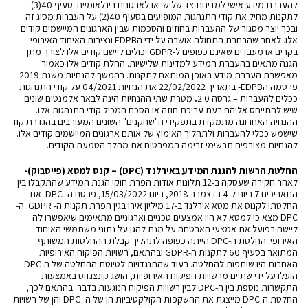
להעברת מידע אישי למדינות צד שלישי או לארגונים בינלאומיים. סעיף 40(3)
לתקנות מחיל את קודי התנהגות המופיעים בסעיף 40(2) על העברות מסוג זה
ובכך יוצר מסגור של ההעברות בחוזים והסכמות שבין הארגונים המיישמים קודים
אלו. לאחר שהרחבת התחולה אושרה על ידי הEDPB ונציבות האיחוד האירופי –
בקרים או מעבדים שאינם כפופים ל-GDPR יכולים ליישם קודים אלו לצורך מתן
הגנה מתאים בהעברת המידע למדינות שלישיות.
החלת קודים אלו כאמור
מאפשרת העברת מידע באופן המותאם לתקנות.
בהמשך
להנחיות משנת 2019
פרסמה הEDPB- בתאריך 22/02/2022 את
הנחיות 04/2021 על קודי התנהגות
ככלים להעברות – גרסה 2.0
.
מטרת שתי ההנחיות הינה לבאר אלמנטים שונים
שיש להתייחס אליהם בעת עריכת חוזה או הסכם המכיל קודי התנהגות אלו.
ההנחיה האחרונה מתמקדת בתפקידי ה"שחקנים" השונים המעורבים בהגדרת קוד
שישמש ככלי להעברות ולתהליך האימוץ של אותם ארגונים המיישמים קודים אלו.
להנחיות מצורפים תרשימי זרימה המפרטים את מהלך הטמעת הקודים.
החלטת הרשות להגנת המידע באירלנד (
DPC
) – קנס למטא (פייסבוק)-
לאחר חקירה שעסקה ב-12 תלונות אודות הפרת חוקי הגנת המידע שהתקבלו בין
התאריכים 7 ביוני ל-4 בדצמבר 2018, ביום 15/03/2022,
פרסם
ה- DPC את
החלטתו לקנוס את מטא אירלנד ב-17 מיליון אירו בגין הפרת תקנות ה- GDPR. ה-
DPC מצא כי למטא לא היו אמצעים טכניים וארגוניים מתאימים שיאפשרו לה
ליישם בפועל את אמצעי האבטחה על מנת להגן על נתוני משתמשי האיחוד
האירופי.
החלטת ה-DPC הייתה כפופה לתהליך קבלת ההחלטות המשותף
המתואר בסעיף 60 לתקנות ה-GDPR ובהתאם, רשויות הפיקוח האירופיות
האחרות היו שותפות להחלטה. בעוד שהתנגדויות לטיוטת ההחלטה של ה-DPC
הועלו על ידי שתיים מרשויות הפיקוח האירופיות, הושג קונצנזוס באמצעות
התקשרות נוספת בין ה-DPC לבין רשויות הפיקוח הנוגעות בדבר. בהתאם לכך,
החלטת ה-DPC מייצגת את ההשקפות הקולקטיביות הן של ה- DPC והן של רשויות