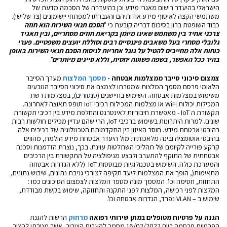
הישראלי בהיעדר רישום מאגרי מידע וכן בהיעדרה של הסכמה מדעת של
משתמשי הקצה לאיסוף מידע אודותיהם והעברתו למפתחי יישומונים (צד שלישי).
כבוד השופטת ברון בסיכום דבריה קובעת כי "
הסכם תנאי השירות הוא חוזה
צרכני אחיד בין משתמש שאינו מיומן בקריאת חוזים מסחריים, ובין תאגיד
גלובלי מסחרי בעל משאבים פיננסיים רבים וסוללת יועצים משפטיים. פערי
כוחות אלה מחייבים להטיל על גוגל אחריות לניסוח הסכם תנאי השירות באופן
בהיר ככל האפשר, בשפה פשוטה יחסית, וללא סייגים מיותרים
".
צמצום סיכוני סייבר ממצלמות אבטחה
-
מסמך המלצות
מערך הסייבר
הלאומי פרסם מסמך המלצות שמטרתו לצמצם את סיכוני הסייבר הנובעים
משימוש במצלמות אבטחה. השימוש בחיישנים (סנסורים), במצלמות רשת
המכילות יכולות WiFi או מצלמות המכילות רכיבי IoT תופס תאוצה לאחרונה.
תקשורת ה IoT - מאפשרת חיבוריות לאינטרנט והחלפת מידע בין רכיבי תקשורת
שונים. למרות היתרונות בשימוש ברכיבי IoT, הרי שהם עדיין מכילים חולשות רבות
בהיבטי אבטחת מידע. חוסר האיזון בין התקדמותם הטכנולוגית של רכיבים אלה
בהיבטי אוטומציה ובינה מלאכותית מול היעדר אבטחת מידע הולמת, מהווים
קרקע פורייה לקיומם של תהליכי השתלטות עוינת. בכך, נוצרת הזדמנות וסכנה
אבטחתית של התוקף להתערב ולבצע מניפולציה על התקשורת בין הרכיבים
והמערכת כולה. השימוש בטכנולוגיות מבוססות IoT (ללא הגדרות אבטחה
מתאימות(, הופך את המצלמות ליעד תקיפה לצורכי גניבת נתונים, שיבוש נתונים,
התחזות, חסימה וכו'. המסמך מונה מספר המלצות לצמצום הסיכונים כמו :
המלצות לפני רכישה, המלצות לפני התקנה ותחזוקה, שימוש בקשת מבודדת,
שימוש ב – VLAN נפרד, הגדרות אבטחה וכו'.
הגנה על פרטיות מטופלים במתן שירותי רפואה
מרחוק
הרשות להגנת
הפרטיות פרסמה ביום 16/02/2022 מסמך להערות הציבור, אשר מטרתו להציב