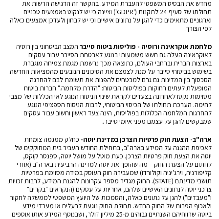
מחדש את הבסיס המשפטי להעברת המידע. בהקשר זה הדגישה הרשות את
תחולתו של סעיף 24 לתקנות ('GDPR') וציינה כי יש לנקוט באמצעים טכניים
וארגוניים מתאימים כדי להגן על נתונים אישיים וכי יש לבחון ולעדכן אמצעים כאלה
לפי הצורך.
מלחמת אוקראינה ורוסיה - פוליסות ביטוח סייבר
המצב הביטחוני בין רוסיה
לאוקראינה העלה גם חשש משמעותי בנוגע לאבטחת הסייבר עבור עסקים
בארצות הברית וברחבי העולם, כתוצאה מכך נרשמת מגמת צמיחה מוגברת
בשימוש בביטוחי סייבר על מנת לצמצם את הסיכונים הנובעים מהמציאות החדשה.
הסכסוך בין המדינות גם גרם למבטחים להפנות את תשומת לבם להחרגה
המופעלת לעתים רחוקות בפוליסות הביטוח:
"הדרת מלחמה
." חברות ביטוח
מסוימות נקטו לאחרונה בצעדים לקראת שינוי הניסוח הנוגע לאי הכללות של מצבי
לחימה. הערכת תחולתו של הכיסוי הביטוחי, לרבות הניסוח הספציפי הנוגע
להחרגות המלחמה הכלולות בפוליסות, הינה צעד ראשון וחשוב עבור עסקים
שמבקשים להגן על עצמם מפני איומי סייבר
.
ארה"ב- הצעת חוק פרטיות הצרכן במדינת יוטה-
כחלק ממגמה צומחת
לאכיפת ההגנה על המידע בארה"ב, בתחילת החודש
העביר בית המחוקקים של
יוטה את הצעת
חוק פרטיות הצרכן.
כעת מוטל על מושל יוטה, ספנסר קוקס,
לחתום על הצעת החוק - מה שהופך את יוטה למדינה הרביעית בארה"ב (אחרי
קליפורניה, וירג'יניה וקולורדו) שמעבירה חוק העוסק במידה מסוימת בפרטיות
תושבי מדינתם (STATE). החוק מגדיר מספר עקרונות להגנת המידע, לרבות זכויות
צרכני יוטה לנתונים האישיים שלהם, אחריות על עסקים (הנקראים "בקרים"
ו"מעבדים") להגן על נתונים כאלה, והסמכות של היועץ המשפטי לממשלה לחקור
ולאכוף הפרות של החוק החדש. תחולת החוק נוגעת לבעלים או מעבדי מידע
ביוטה שרווחיהם השנתיים גבוהים מ-25 מיליון דולר, ושבנוסף המידע אותו אוספים