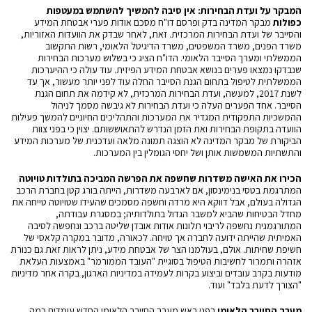
המבקר על ועדת הבחירות: אין סיבה להמשיך להשתמש במעטפות
כפולות
מבקר המדינה בדק ופרסם דו"ח מסכם אודות פערי אבטחת המידע
והסייבר של ועדת הבחירות המרכזית. זאת, לאחר שבדק את הוועדות האזוריות,
משרד הפנים, משרד המשפטים, משרד הדיגיטל הלאומי, רשות התקשוב
הממשלתי ומערך הסייבר הלאומי. הדו"ח הציג כי בשלוש מערכות הבחירות
שנבדקו נמצאו פערים בנושא אבטחת המידע הפיזית. עוד עולה כי ההיערכות
הממשלתית לטיפול בתחום הגנת הסייבר החלה עוד לפני יותר מעשור, אך עד
לשנת 2017, למעשה, ועדת הבחירות המרכזית, לא קידמה את תחום הגנת
הסייבר. אחד הפערים העלה כי ועדת הבחירות לא גיבשה מסמך לניהול
ההמשכיות התפקודית המגדיר את המערכות והתהליכים החיוניים להמשך פעילות
הוועדה בתקופת הבחירות ואת הזמן הנדרש להתאוששותם. יצוין כי בפני צוות
הביקורת של מבקר המדינה לא הוצגה תמונה מלאה ועדכנית של מערכות המידע
והתשתיות המשמשות אותן ושל יחסי הגומלין בין המערכות.
הכירו את האישה משדרות שחשפה את הפרשה המביכה בתולדות טויוטה
המתרגמת בטסי בנימינסון, אם לארבעה משדרות, הייתה בורג קטן בחברת הרכב
הגדולה בעולם, אבל דווקא היא מרדה וחשפה מסמכים שהעידו שטויוטה טייחה את
מחדל הבטיחות שהביא למשבר הגדול בתולדותיה; במסגרת עבודתה,
המתורגמנית נחשפה לריבוי תלונות אודות אובדן שליטה ברכב ונחפשה לסיבה
האמיתית שהייתה ידועה לחברה אך טויחה. לכאורה, מדובר במקרה קלאסי של
חשיפת שחיתות. אולם, בעולמנו הצר של אבטחת מידע, ניתן לראות זאת גם כנורת
אזהרה ותמרור לחשיבות הטיפול בסוגיית "העובד הממורמר" באמצעות העלאת
מודעות בקרב עובדים וביצוע בקרות לעמידה במדיניות הארגון, בקרה אחר מדיניות
"הצורך לדעת בלבד" ועוד.
מערך הסייבר הלאומי
בפני ראש מערך הסייבר הלאומי החדש עומדים כמה