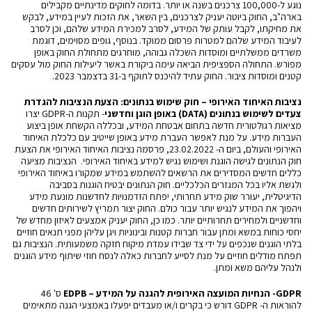
נוגע ל-100,000 צרכנים בשנה או יותר. בדומה לחוקים מדינתיים מקבילים
בארה"ב, החוק ביוטה יעניק לצרכנים, בין השאר, את הזכות לעיין במידע, לבקש
את מחיקתו, לקבל עותק של המידע, לסרב למכירת המידע שלהם, וכן לסרב
לעיבוד המידע שלהם למטרות פרסום ממוקד. בנוסף, גופים מסוימים, דוגמת
משרדים ממשלתיים ומוסדות השכלה גבוהה, מוחרגים מתחולת החוק באופן
מפורש. התחולה הספציפית הביאה עימה ביקורת באשר ליעילות החוק מול עסקים
קטנים ומוסדות ציבור. החוק עתיד להיכנס לתוקף ב-31 בדצמבר 2023.
נציבות האיחוד האירופי – חוק שימוש בנתונים: הצעת הנציבות להגדרת
צעדים לשימוש בנתונים (
DATA
) באופן הוגן וחדשני
- תקנות ה-GDPR יצרו
מציאות רגולטורית חדשה בתחום אבטחת המידע, ובכללה הקשחת אופן ביצוע
העברות מידע. על מנת לאפשר העברת מידע באופן שייטיב עם כלכלת האיחוד
האירופי והעולם, ביום ה- 23.02.2022,
פרסמה
נציבות האיחוד האירופי את הצעת
חוק הנתונים לגישה הוגנת ושימוש נגיש למידע באיחוד האירופי. הנציבות מציעה
כללים חדשים המסדירים את הרשאים להשתמש במידע שמקורו באיחוד האירופי
ולגשת אליו בכל המגזרים הכלכליים. חוק הנתונים יבטיח הוגנות בסביבה
הדיגיטלית, יעורר שוק מידע תחרותי, יפתח הזדמנויות לחדשנות מונעת מידע
ויהפוך את המידע לנגיש יותר עבור כולם. החוק יצור תמריץ לשירותים חדשים
וחדשניים ולמחירים תחרותיים יותר. כמו כן, החוק יעניק אמצעים לאיזון מחדש של
יחסי כוחות במשא ומתן עבור חברות קטנות ובינוניות ויגן עליהן מפני תנאים חוזיים
בלתי הוגנים שנכפים על ידי צד שבידו עמדת מיקוח חזקה משמעותית. הנציבות גם
תפתח מודלים חוזיים על מנת לסייע לחברות כאלה לנסח חוזי שיתוף מידע הוגנים
ולנהל עליהם משא ומתן.
GDPR
- הנחיות המועצה האירופית להגנה על המידע –
EDPB
ס' 46
להוראות ה-
GDPR
דורש כי בקרים ו/או מעבדים יפעלו באמצעי הגנה מתאימים