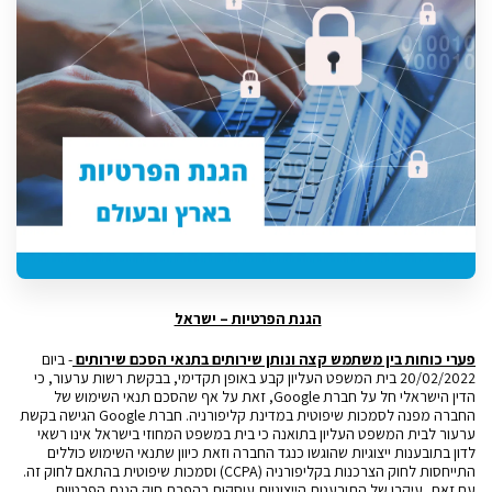
הגנת הפרטיות – ישראל
פערי כוחות בין משתמש קצה ונותן שירותים בתנאי הסכם שירותים
- ביום
20/02/2022 בית המשפט העליון קבע באופן תקדימי, בבקשת רשות ערעור, כי
הדין הישראלי חל על חברת Google, זאת על אף שהסכם תנאי השימוש של
החברה מפנה לסמכות שיפוטית במדינת קליפורניה. חברת Google
הגישה בקשת
ערעור
לבית המשפט העליון בתואנה כי בית במשפט המחוזי בישראל אינו רשאי
לדון בתובענות ייצוגיות שהוגשו כנגד החברה וזאת כיוון שתנאי השימוש כוללים
התייחסות לחוק הצרכנות בקליפורניה (CCPA) וסמכות שיפוטית בהתאם לחוק זה.
עם זאת, עיקרן של התובענות הייצוגיות עוסקות בהפרת חוק הגנת הפרטיות